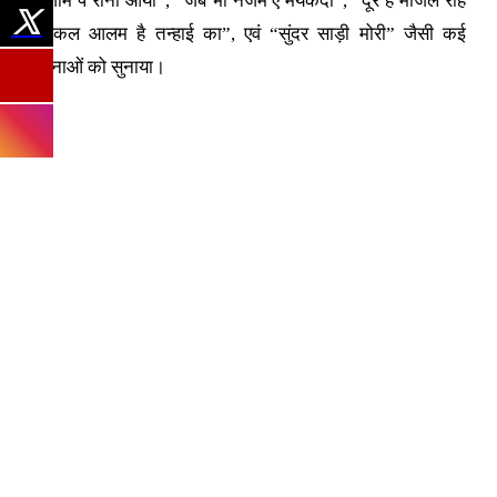
अंजाम पे रोना आया”, “जब भी नजम ए मयकदा”, “दूर हैं मंजिल राहें
मुश्किल आलम है तन्हाई का”, एवं “सुंदर साड़ी मोरी” जैसी कई
रचनाओं को सुनाया।