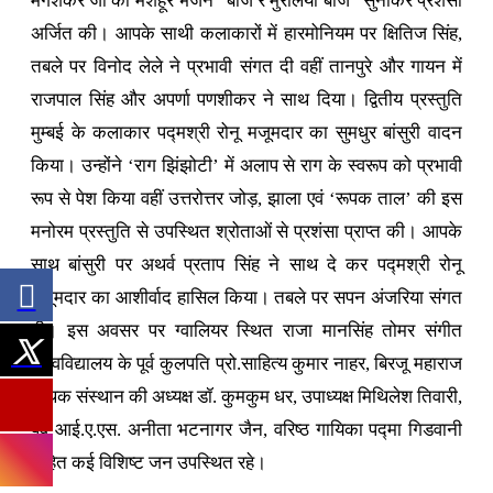
मंगेशकर जी का मशहूर भजन “बाजे रे मुरलिया बाजे” सुनाकर प्रशंसा
अर्जित की। आपके साथी कलाकारों में हारमोनियम पर क्षितिज सिंह,
तबले पर विनोद लेले ने प्रभावी संगत दी वहीं तानपुरे और गायन में
राजपाल सिंह और अपर्णा पणशीकर ने साथ दिया। द्वितीय प्रस्तुति
मुम्बई के कलाकार पद्मश्री रोनू मजूमदार का सुमधुर बांसुरी वादन
किया। उन्होंने ‘राग झिंझोटी’ में अलाप से राग के स्वरूप को प्रभावी
रूप से पेश किया वहीं उत्तरोत्तर जोड़, झाला एवं ‘रूपक ताल’ की इस
मनोरम प्रस्तुति से उपस्थित श्रोताओं से प्रशंसा प्राप्त की। आपके
साथ बांसुरी पर अथर्व प्रताप सिंह ने साथ दे कर पद्मश्री रोनू
मजूमदार का आशीर्वाद हासिल किया। तबले पर सपन अंजरिया संगत
दी। इस अवसर पर ग्वालियर स्थित राजा मानसिंह तोमर संगीत
विश्वविद्यालय के पूर्व कुलपति प्रो.साहित्य कुमार नाहर, बिरजू महाराज
कथक संस्थान की अध्यक्ष डॉ. कुमकुम धर, उपाध्यक्ष मिथिलेश तिवारी,
पूर्व आई.ए.एस. अनीता भटनागर जैन, वरिष्ठ गायिका पद्मा गिडवानी
सहित कई विशिष्ट जन उपस्थित रहे।