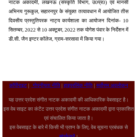
नाटक अकादमी, लखनऊ (संस्कृति विभाग, उ0प्र0) एवं मानसी
अभिनय गुरूकुल, सहारनपुर के संयुक्त तत्वावधान में आयोजित तीस
दिवसीय प्रस्तुतिपरक नाट्य कार्यशाला का आयोजन दिनांक- 10
सितम्बर, 2022 से 10 अक्टूबर, 2022 तक योगेश पंवार के निर्देशन में
डी.सी. जैन इण्टर कॉलेज, ग्राम-सरसावा में किया गया।
कॉपीराइट
|
गोपनीयता नीति
|
हाइपरलिंक नीति
|
सर्वोत्तम अवलोकन
यह उत्तर प्रदेश संगीत नाटक अकादमी की आधिकारिक वेबसाइट है।
इस वेब साइट का कंटेंट उत्तर प्रदेश संगीत नाटक अकादमी द्वारा प्रकाशित
एवं संचालित किया जाता है।
इस वेबसाइट के बारे में किसी भी प्रश्न के लिए, वेब सूचना प्रबंधक से
संपर्ककरें
।